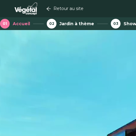
Retour au site
Accueil
Jardin à thème
Show
01
02
03