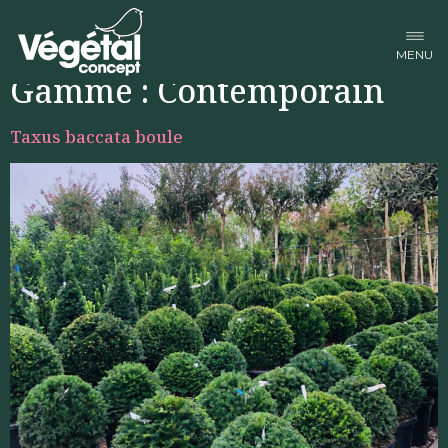
Facebook-f
Linkedin-in
Instagram
Gamme :
Contemporain
Taxus baccata boule