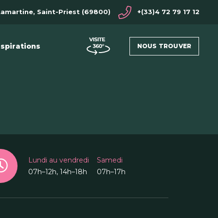
Lamartine, Saint-Priest (69800)
+(33)4 72 79 17 12
nspirations
NOUS TROUVER
Lundi au vendredi
Samedi
07h–12h, 14h–18h
07h–17h