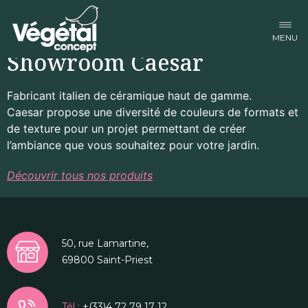
Facebook-f
Linkedin-in
Instagram
Showroom Caesar
Fabricant italien de céramique haut de gamme.
Caesar propose une diversité de couleurs de formats et
de texture pour un projet permettant de créer
l’ambiance que vous souhaitez pour votre jardin.
Découvrir tous nos produits
50, rue Lamartine,
69800 Saint-Priest
Tél :
+(33)4 72 79 17 12