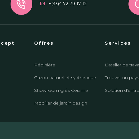
Tél :
+(33)4 72 79 17 12
ncept
Offres
Services
Pépinière
L’atelier de trava
Gazon naturel et synthétique
Trouver un pays
Showroom grés Cérame
Solution d’entr
Mobilier de jardin design
© 2023 Vegetal Concept
–
Mentions légales