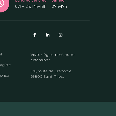
Lundi au vendredi
Samedi
07h–12h, 14h–18h
07h–17h
il
Visitez également notre
extension :
agiste
176, route de Grenoble
eprise
69800 Saint-Priest