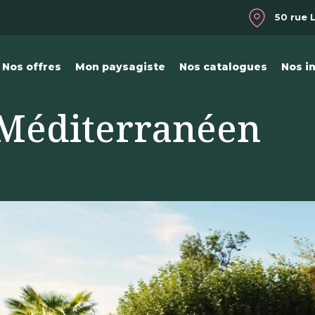
50 rue 
Nos offres
Mon paysagiste
Nos catalogues
Nos i
Méditerranéen